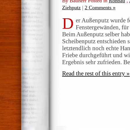
By Bauherr Posted in
Rohbau
,
Ziehputz
|
2 Comments »
D
er Außenputz wurde fe
Fenstergewänden, für 
Beim Außenputz selber habe
Scheibenputz entschieden 
letztendlich noch echte Han
Friebe durchgeführt und wi
Ergebnis sehr zufrieden. B
Read the rest of this entry »