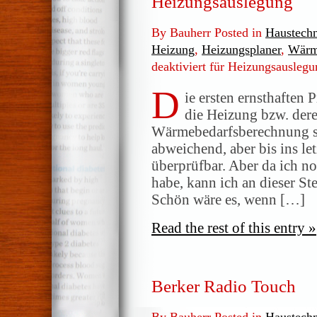
Heizungsauslegung
By Bauherr Posted in
Haustech
Heizung
,
Heizungsplaner
,
Wärm
deaktiviert
für Heizungsauslegu
D
ie ersten ernsthaften 
die Heizung bzw. der
Wärmebedarfsberechnung si
abweichend, aber bis ins let
überprüfbar. Aber da ich n
habe, kann ich an dieser St
Schön wäre es, wenn […]
Read the rest of this entry »
Berker Radio Touch